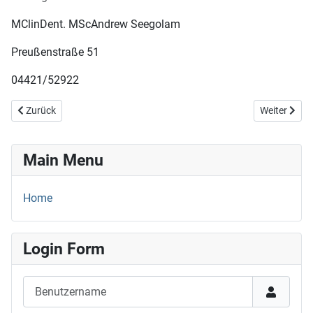
MClinDent. MScAndrew Seegolam
Preußenstraße 51
04421/52922
Vorheriger Beitrag: 14.+15.05.26
Nächster Be
Zurück
Weiter
Main Menu
Home
Login Form
Benutzername