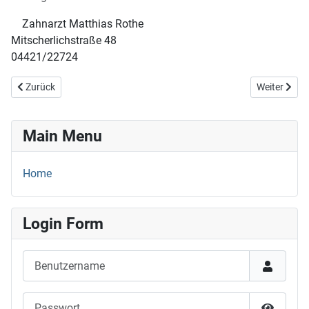
Zahnarzt Matthias Rothe
Mitscherlichstraße 48
04421/22724
Vorheriger Beitrag: 09.+10.05.26
Nächster Be
Zurück
Weiter
Main Menu
Home
Login Form
Benutzername
Passwort