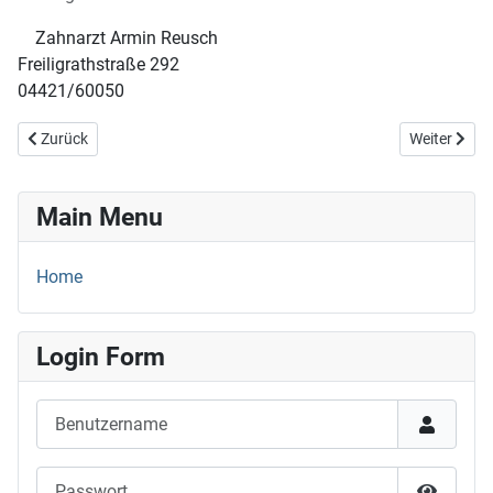
Zahnarzt Armin Reusch
Freiligrathstraße 292
04421/60050
Vorheriger Beitrag: 01.05.26
Nächster Be
Zurück
Weiter
Main Menu
Home
Login Form
Benutzername
Passwort