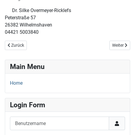
Dr. Silke Overmeyer-Ricklefs
Peterstraße 57
26382 Wilhelmshaven
04421 5003840
Vorheriger Beitrag: 09.06.25
Nächster Be
Zurück
Weiter
Main Menu
Home
Login Form
Benutzername